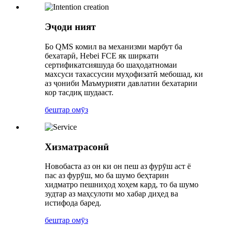
Эҷоди ният
Бо QMS комил ва механизми марбут ба
бехатарӣ, Hebei FCE як ширкати
сертификатсияшуда бо шаҳодатномаи
махсуси тахассусии муҳофизатӣ мебошад, ки
аз ҷониби Маъмурияти давлатии бехатарии
кор тасдиқ шудааст.
бештар омӯз
Хизматрасонӣ
Новобаста аз он ки он пеш аз фурӯш аст ё
пас аз фурӯш, мо ба шумо беҳтарин
хидматро пешниҳод хоҳем кард, то ба шумо
зудтар аз маҳсулоти мо хабар диҳед ва
истифода баред.
бештар омӯз