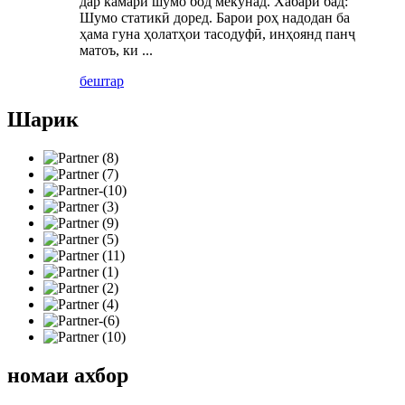
дар камари шумо бод мекунад. Хабари бад:
Шумо статикӣ доред. Барои роҳ надодан ба
ҳама гуна ҳолатҳои тасодуфӣ, инҳоянд панҷ
матоъ, ки ...
бештар
Шарик
номаи ахбор