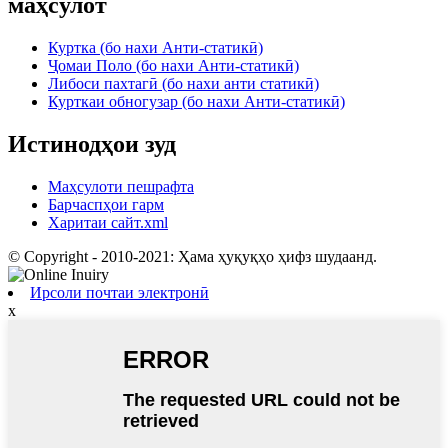
маҳсулот
Куртка (бо нахи Анти-статикӣ)
Ҷомаи Поло (бо нахи Анти-статикӣ)
Либоси пахтагӣ (бо нахи анти статикӣ)
Курткаи обногузар (бо нахи Анти-статикӣ)
Истинодҳои зуд
Маҳсулоти пешрафта
Барчаспҳои гарм
Харитаи сайт.xml
© Copyright - 2010-2021: Ҳама ҳуқуқҳо ҳифз шудаанд.
Ирсоли почтаи электронӣ
x