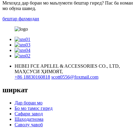
Мехоҳед дар бораи мо маълумоти бештар гиред? Пас ба номаи
мо обуна шавед.
бештар фаҳмидан
HEBEI FCE APELEL & ACCESSORIES CO., LTD,
МАҲСУСИ ҲИМОЯТ,
+86 18830160818
scott0556@foxmail.com
ширкат
Дар бораи мо
Бо мо тамос гиред
Сафари завод
Шаҳодатнома
Саволу ҷавоб