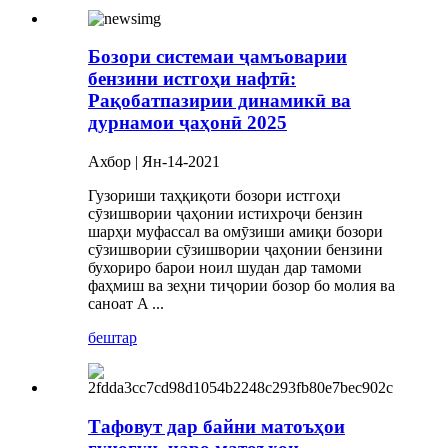
Бозори системаи ҷамъоварии
бензини истгоҳи нафтӣ:
Рақобатпазирии динамикӣ ва
дурнамои ҷаҳонӣ 2025
Ахбор | Ян-14-2021
Гузориши таҳқиқоти бозори истгоҳи
сӯзишвории ҷаҳонии истихроҷи бензин
шарҳи муфассал ва омӯзиши амиқи бозори
сӯзишвории сӯзишвории ҷаҳонии бензини
бухориро барои ноил шудан дар тамоми
фаҳмиш ва зеҳни тиҷории бозор бо молия ва
саноат A ...
бештар
Тафовут дар байни матоъҳои