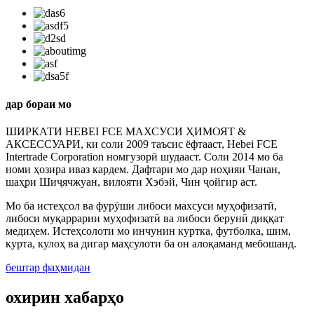
дар бораи мо
ШИРКАТИ HEBEI FCE МАХСУСИ ҲИМОЯТ &
АКСЕССУАРИ, ки соли 2009 таъсис ёфтааст, Hebei FCE
Intertrade Corporation номгузорӣ шудааст. Соли 2014 мо ба
номи ҳозира иваз кардем. Дафтари мо дар ноҳияи Чанан,
шаҳри Шиҷячжуан, вилояти Хэбэй, Чин ҷойгир аст.
Мо ба истеҳсол ва фурӯши либоси махсуси муҳофизатӣ,
либоси муқаррарии муҳофизатӣ ва либоси берунӣ диққат
медиҳем. Истеҳсолоти мо инчунин куртка, футболка, шим,
курта, кулоҳ ва дигар маҳсулоти ба он алоқаманд мебошанд.
бештар фаҳмидан
охирин хабарҳо