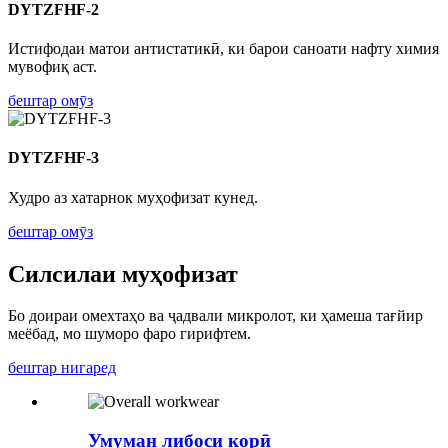
DYTZFHF-2
Истифодаи матои антистатикӣ, ки барои саноати нафту химия
мувофиқ аст.
бештар омӯз
DYTZFHF-3
Худро аз хатарнок муҳофизат кунед.
бештар омӯз
Силсилаи муҳофизат
Бо доираи омехтаҳо ва ҷадвали микролот, ки ҳамеша тағйир
меёбад, мо шуморо фаро гирифтем.
бештар нигаред
Умуман либоси корӣ