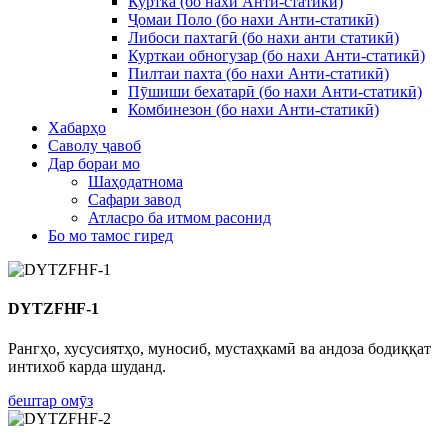
Куртка (бо нахи Анти-статикӣ)
Ҷомаи Поло (бо нахи Анти-статикӣ)
Либоси пахтагӣ (бо нахи анти статикӣ)
Курткаи обногузар (бо нахи Анти-статикӣ)
Пилтаи пахта (бо нахи Анти-статикӣ)
Пӯшиши бехатарӣ (бо нахи Анти-статикӣ)
Комбинезон (бо нахи Анти-статикӣ)
Хабарҳо
Саволу ҷавоб
Дар бораи мо
Шаҳодатнома
Сафари завод
Атласро ба итмом расонид
Бо мо тамос гиред
DYTZFHF-1
Рангҳо, хусусиятҳо, муносиб, мустаҳкамӣ ва андоза бодиққат
интихоб карда шуданд.
бештар омӯз