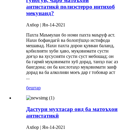
гуногун, чаро матоъҳои
антистатикӣ полиэстерро интихоб
мекунанд?
Ахбор | Ян-14-2021
Пахта Маъмулан бо номи пахта маъруф аст.
Нахи бофандагӣ ва болопӯшҳо истифода
мешавад. Нахи пахта дорои қувваи баланд,
қобилияти хуби ҳаво, муқовимати сусти
доғҳо ва хусусияти сусти суст мебошад; он
ба гармӣ муқовимати хуб дорад, танҳо пас аз
бангдона; он ба кислотаҳо муқовимати заиф
дорад ва ба алколияи моеъ дар r тобовар аст
...
бештар
Дастури мухтасар оид ба матоъҳои
антистатикӣ
Ахбор | Ян-14-2021