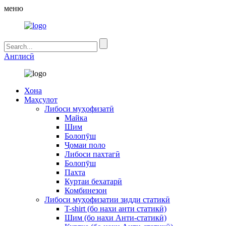
меню
Англисӣ
Хона
Маҳсулот
Либоси муҳофизатӣ
Майка
Шим
Болопӯш
Ҷомаи поло
Либоси пахтагӣ
Болопӯш
Пахта
Куртаи бехатарӣ
Комбинезон
Либоси муҳофизатии зидди статикӣ
T-shirt (бо нахи анти статикӣ)
Шим (бо нахи Анти-статикӣ)