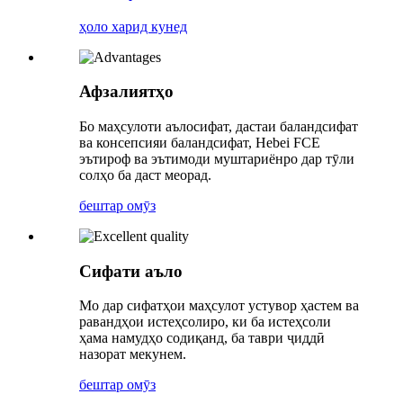
ҳоло харид кунед
Афзалиятҳо
Бо маҳсулоти аълосифат, дастаи баландсифат
ва консепсияи баландсифат, Hebei FCE
эътироф ва эътимоди муштариёнро дар тӯли
солҳо ба даст меорад.
бештар омӯз
Сифати аъло
Мо дар сифатҳои маҳсулот устувор ҳастем ва
равандҳои истеҳсолиро, ки ба истеҳсоли
ҳама намудҳо содиқанд, ба таври ҷиддӣ
назорат мекунем.
бештар омӯз